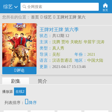
综艺
全网搜索
首页
您所在的位置：
首页

综艺

王牌对王牌 第六
王牌对王牌 第六季
状态：
共12期 12
主演：
沈腾
贾玲
关晓彤
华晨宇
沈涛
宋亚轩
雷佳音
杨幂
郭京飞
董子健
杨
类型：
真人秀
迪
导演：
吴彤
年份：
2021
语言：
汉语普通话
地区：
中国大陆
更新：
2021-04-17 15:13:46
评论
剧集
简介
播放源
在线2

列表排序：
降序