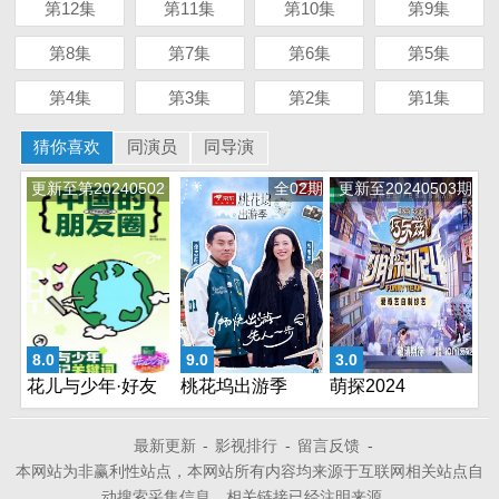
第12集
第11集
第10集
第9集
第8集
第7集
第6集
第5集
第4集
第3集
第2集
第1集
猜你喜欢
同演员
同导演
更新至第20240502
全02期
更新至20240503期
期
8.0
9.0
3.0
花儿与少年·好友
桃花坞出游季
萌探2024
记
最新更新
-
影视排行
-
留言反馈
-
本网站为非赢利性站点，本网站所有内容均来源于互联网相关站点自
动搜索采集信息，相关链接已经注明来源。