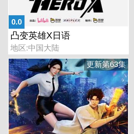
0.0
凸变英雄X日语
地区:中国大陆
更新第63集