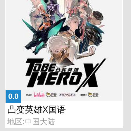
0.0
凸变英雄X国语
地区:中国大陆