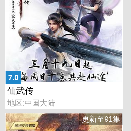
7.0
仙武传
地区:中国大陆
更新至91集