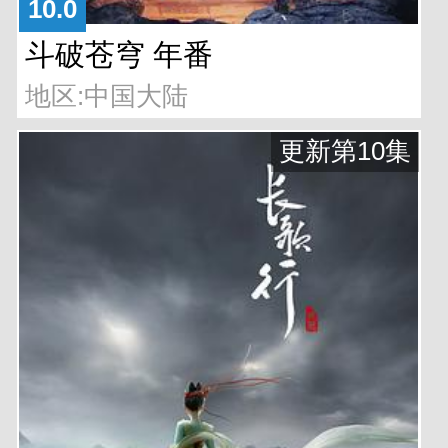
10.0
斗破苍穹 年番
地区:中国大陆
更新第10集