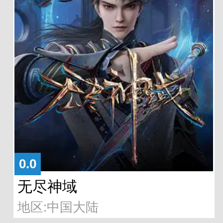
0.0
无尽神域
地区:中国大陆