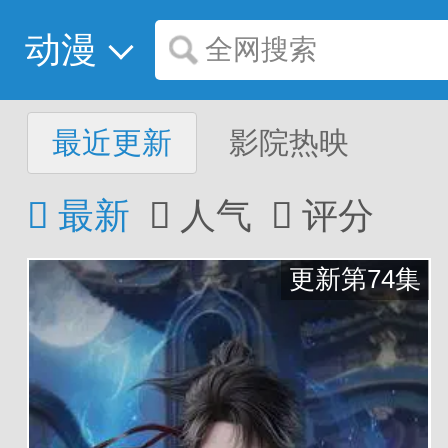
动漫
全网搜索
最近更新
影院热映
最新
人气
评分



更新第74集