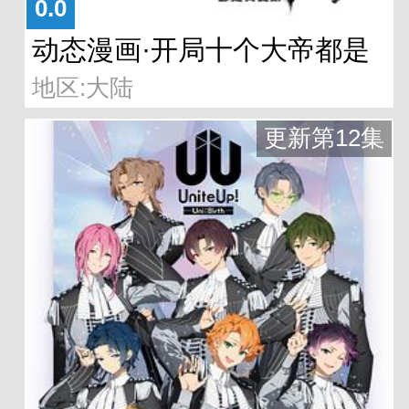
0.0
动态漫画·开局十个大帝都是
地区:大陆
我徒弟第四季
更新第12集