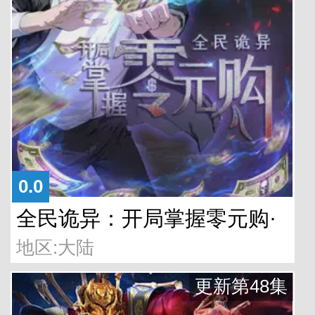
0.0
全民诡异：开局掌握零元购·
地区:大陆
动态漫画
更新第48集