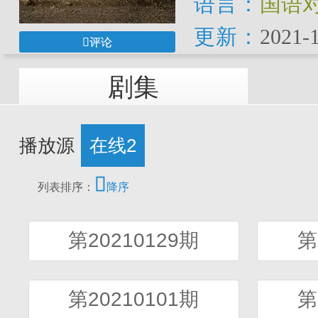
语言：
国语
更新：
2021-1
评论
剧集
播放源
在线2

列表排序：
降序
第20210129期
第
第20210101期
第