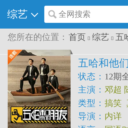
综艺
全网搜索
您所在的位置：
首页
综艺
五


五哈和他
状态：
12期
主演：
邓超
类型：
搞笑
导演：
内详