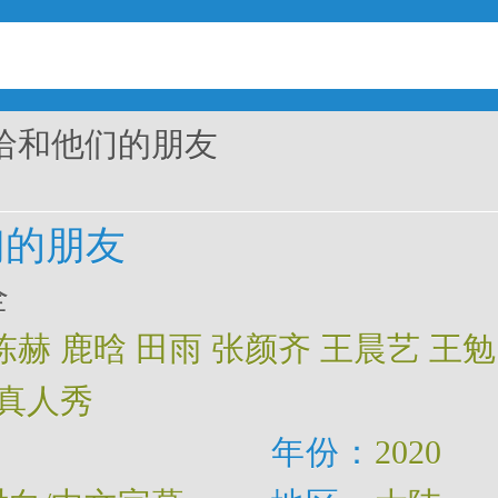
哈和他们的朋友
们的朋友
全
陈赫
鹿晗
田雨
张颜齐
王晨艺
王勉
真人秀
年份：
2020