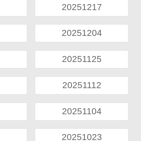
3
20251217
9
20251204
6
20251125
20251112
5
20251104
8
20251023