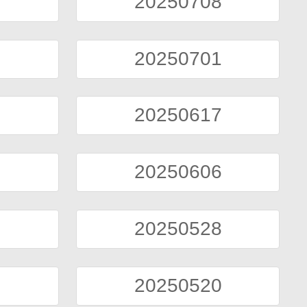
9
20250708
2
20250701
8
20250617
1
20250606
9
20250528
1
20250520