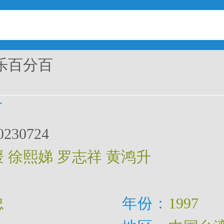
乐百分百
百
230724
媛
徐熙娣
罗志祥
黄鸿升
忠
年份：
1997