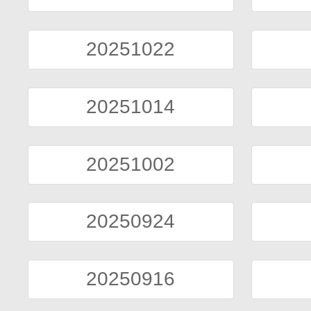
20251022
20251014
20251002
20250924
20250916