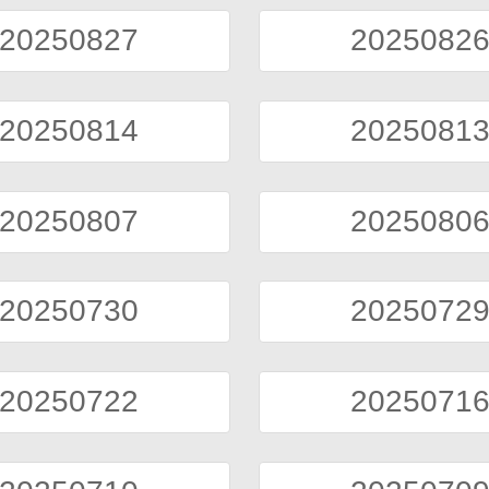
20250827
2025082
20250814
2025081
20250807
2025080
20250730
2025072
20250722
2025071