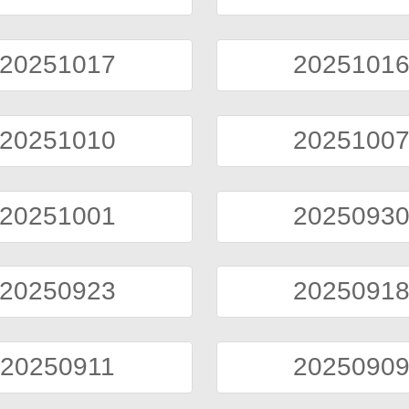
20251017
2025101
20251010
2025100
20251001
2025093
20250923
2025091
20250911
2025090