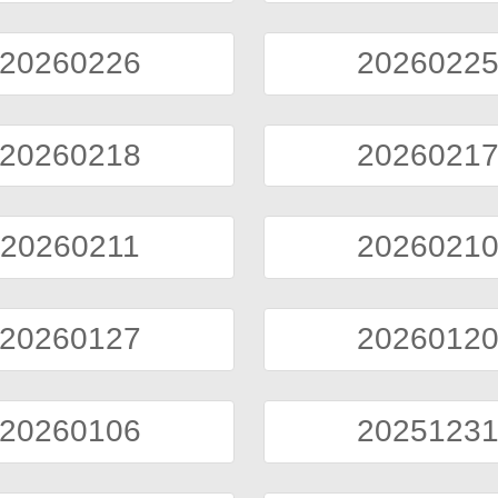
20260226
2026022
20260218
2026021
20260211
2026021
20260127
2026012
20260106
2025123