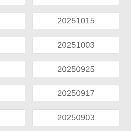
6
20251015
7
20251003
0
20250925
8
20250917
9
20250903