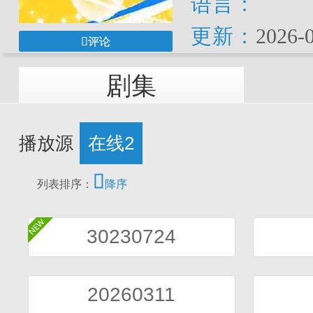
语言：
更新：
2026-0
评论
剧集
播放源
在线2

列表排序：
降序
30230724
20260311