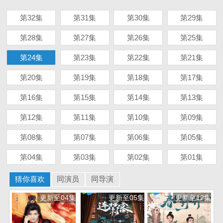
第32集
第31集
第30集
第29集
第28集
第27集
第26集
第25集
第24集
第23集
第22集
第21集
第20集
第19集
第18集
第17集
第16集
第15集
第14集
第13集
第12集
第11集
第10集
第09集
第08集
第07集
第06集
第05集
第04集
第03集
第02集
第01集
猜你喜欢
同演员
同导演
更新至04集
更新至05集
更新至12集