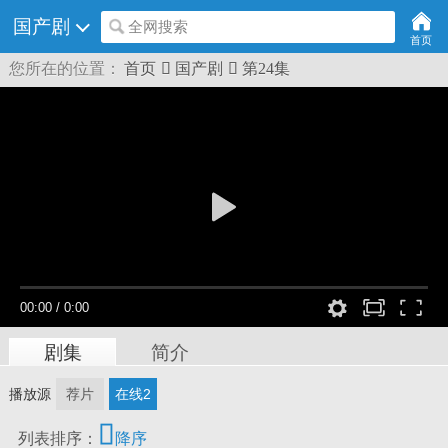
国产剧
全网搜索
首页
您所在的位置：
首页

国产剧

第24集
00:00
/
0:00
剧集
简介
播放源
荐片
在线2

列表排序：
降序