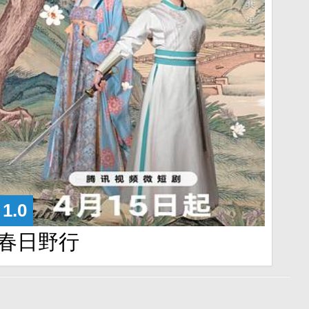
1.0
春日野行