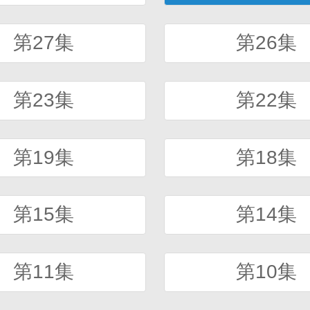
第27集
第26集
第23集
第22集
第19集
第18集
第15集
第14集
第11集
第10集