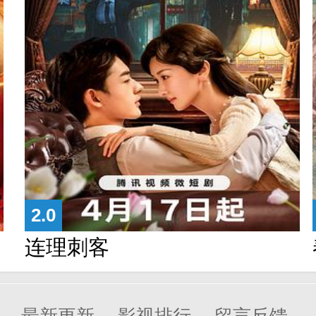
2.0
连理刺客