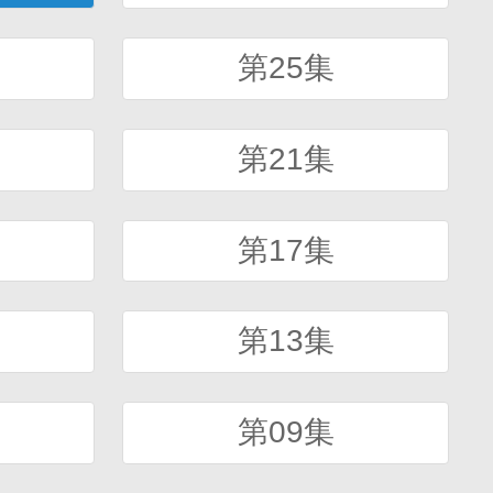
第25集
第21集
第17集
第13集
第09集