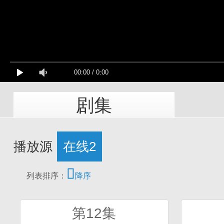
00:00
/
0:00
剧集
播放源
在线2

列表排序：
降序
第12集