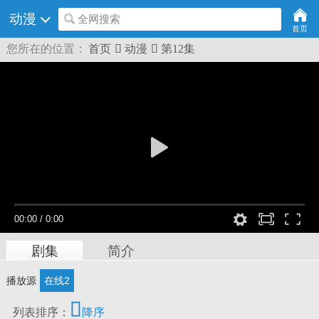
动漫
全网搜索
首页
您所在的位置：
首页

动漫

第12集
00:00
/
0:00
剧集
简介
播放源
在线2

列表排序：
降序