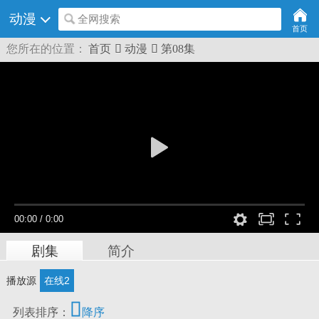
动漫
全网搜索
首页
您所在的位置：
首页

动漫

第08集
00:00
/
0:00
剧集
简介
播放源
在线2

列表排序：
降序